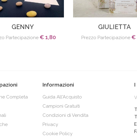
GENNY
GIULIETTA
€ 1,80
€ 
zo Partecipazione
Prezzo Partecipazione
pazioni
Informazioni
I
one Completa
Guida All'Acquisto
V
Campioni Gratuiti
T
ali
Condizioni di Vendita
T
che
Privacy
E
F
Cookie Policy