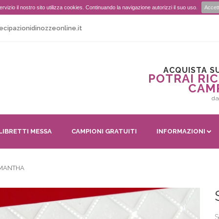
r servizio il nostro sito utilizza cookies. Continuando la navigazione autorizzi il suo uso.
Accet
ecipazionidinozzeonline.it
ACQUISTA SU
POTRAI RIC
CAM
da
LIBRETTI MESSA
CAMPIONI GRATUITI
INFORMAZIONI
MANTHA
S