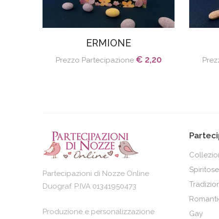
ERMIONE
€ 2,20
Prezzo Partecipazione
Prez
Parteci
Collezi
Spiritose
Partecipazioni di Nozze Online
Tradizion
Duograf. P.IVA 01341950473
Romanti
Produzione e personalizzazione
Gay