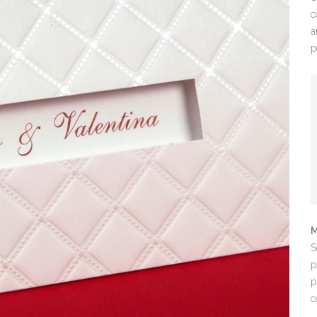
c
a
p
M
S
p
p
c